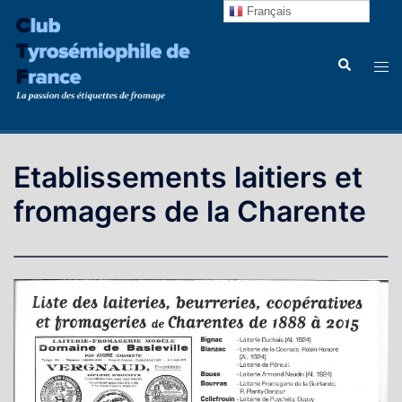
Aller
Français
au
contenu
Recherche
Ouvr
le
men
Etablissements laitiers et
fromagers de la Charente