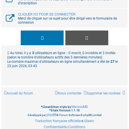
d'inscription
CLIQUER ICI POUR SE CONNECTER
Merci de cliquer sur ce sujet pour être dirigé vers le formulaire de
connexion
Au total, il y a
3
utilisateurs en ligne :: 0 inscrit, 0 invisible et 3 invités
(selon le nombre d’utilisateurs actifs des 5 dernières minutes)
Le nombre maximal d’utilisateurs en ligne simultanément a été de
37
le
23 juin 2026, 03:43
Accueil du forum
Nous contacter
Supprimer les cookies
MannixMD
*
CleanSilver style by
*
Style Version 1.1.15
phpBB
Développé par
® Forum Software © phpBB Limited
Traduction française officielle
Qiaeru
©
Confidentialité
Conditions
|