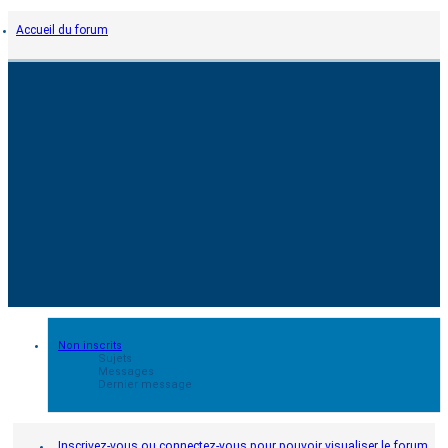
Accueil du forum
Non inscrits
Sujets
Messages
Dernier message
Inscrivez-vous ou connectez-vous pour pouvoir visualiser le forum