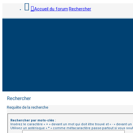
Accueil du forum
Rechercher
Rechercher
Requête de la recherche
Rechercher par mots-clés :
Insérez le caractère « + » devant un mot qui doit être trouvé et « - » devant u
Utilisez un astérisque « * » comme métacaractère passe-partout si vous souh