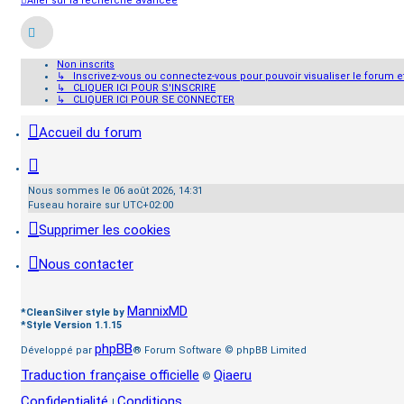
Aller sur la recherche avancée
Non inscrits
↳ Inscrivez-vous ou connectez-vous pour pouvoir visualiser le forum et 
↳ CLIQUER ICI POUR S'INSCRIRE
↳ CLIQUER ICI POUR SE CONNECTER
Accueil du forum
Nous sommes le 06 août 2026, 14:31
Fuseau horaire sur
UTC+02:00
Supprimer les cookies
Nous contacter
MannixMD
*
CleanSilver style by
*
Style Version 1.1.15
phpBB
Développé par
® Forum Software © phpBB Limited
Traduction française officielle
Qiaeru
©
Confidentialité
Conditions
|