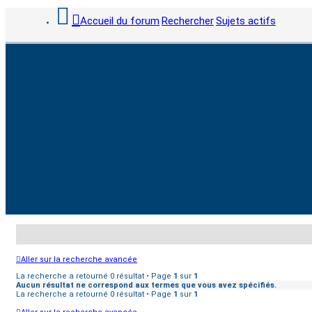
Accueil du forum
Rechercher
Sujets actifs
Aller sur la recherche avancée
La recherche a retourné 0 résultat • Page
1
sur
1
Aucun résultat ne correspond aux termes que vous avez spécifiés.
La recherche a retourné 0 résultat • Page
1
sur
1