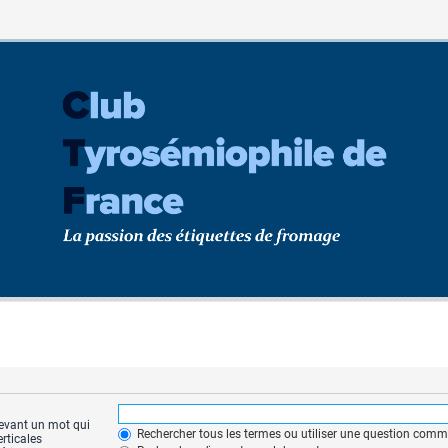
 devant un mot qui
Rechercher tous les termes ou utiliser une question com
erticales