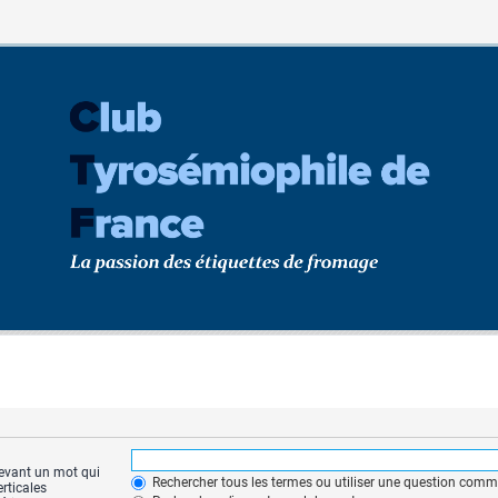
 devant un mot qui
Rechercher tous les termes ou utiliser une question com
erticales