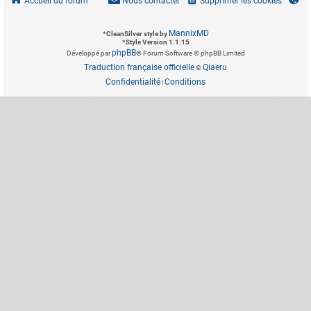
Accueil du forum
Nous contacter
Supprimer les cookies
MannixMD
*
CleanSilver style by
*
Style Version 1.1.15
phpBB
Développé par
® Forum Software © phpBB Limited
Traduction française officielle
Qiaeru
©
Confidentialité
Conditions
|