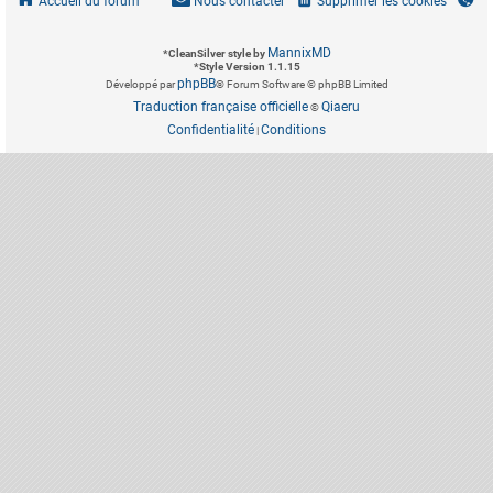
Accueil du forum
Nous contacter
Supprimer les cookies
MannixMD
*
CleanSilver style by
*
Style Version 1.1.15
phpBB
Développé par
® Forum Software © phpBB Limited
Traduction française officielle
Qiaeru
©
Confidentialité
Conditions
|