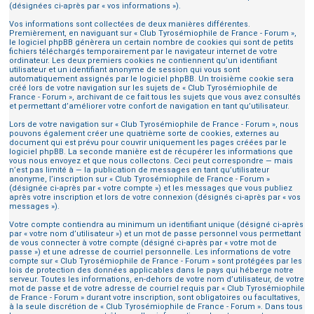
(désignées ci-après par « vos informations »).
Vos informations sont collectées de deux manières différentes.
Premièrement, en naviguant sur « Club Tyrosémiophile de France - Forum »,
le logiciel phpBB génèrera un certain nombre de cookies qui sont de petits
fichiers téléchargés temporairement par le navigateur internet de votre
ordinateur. Les deux premiers cookies ne contiennent qu’un identifiant
utilisateur et un identifiant anonyme de session qui vous sont
automatiquement assignés par le logiciel phpBB. Un troisième cookie sera
créé lors de votre navigation sur les sujets de « Club Tyrosémiophile de
France - Forum », archivant de ce fait tous les sujets que vous avez consultés
et permettant d’améliorer votre confort de navigation en tant qu’utilisateur.
Lors de votre navigation sur « Club Tyrosémiophile de France - Forum », nous
pouvons également créer une quatrième sorte de cookies, externes au
document qui est prévu pour couvrir uniquement les pages créées par le
logiciel phpBB. La seconde manière est de récupérer les informations que
vous nous envoyez et que nous collectons. Ceci peut correspondre — mais
n’est pas limité à — la publication de messages en tant qu’utilisateur
anonyme, l’inscription sur « Club Tyrosémiophile de France - Forum »
(désignée ci-après par « votre compte ») et les messages que vous publiez
après votre inscription et lors de votre connexion (désignés ci-après par « vos
messages »).
Votre compte contiendra au minimum un identifiant unique (désigné ci-après
par « votre nom d’utilisateur ») et un mot de passe personnel vous permettant
de vous connecter à votre compte (désigné ci-après par « votre mot de
passe ») et une adresse de courriel personnelle. Les informations de votre
compte sur « Club Tyrosémiophile de France - Forum » sont protégées par les
lois de protection des données applicables dans le pays qui héberge notre
serveur. Toutes les informations, en-dehors de votre nom d’utilisateur, de votre
mot de passe et de votre adresse de courriel requis par « Club Tyrosémiophile
de France - Forum » durant votre inscription, sont obligatoires ou facultatives,
à la seule discrétion de « Club Tyrosémiophile de France - Forum ». Dans tous