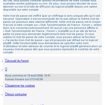
les cas, vous pouvez contrôler quelles informations de votre compte vous
souhaitez rendre publiques ou non. De plus, vous pouvez décider de vous
abonner ou non à la liste de diffusion du logiciel phpBB depuis une option
disponible sur votre compte.
Votre mot de passe est chiffré (par un chiffrage à sens unique) afin qu’il soit
sécurisé. Cependant, il est recommandé de ne pas utiliser le même mot de
passe sur plusieurs sites internet différents. Votre mot de passe est le moyen
d’accès à votre compte sur « Club Tyrosémiophile de France - Forum », veillez
donc à le conservez précieusement. En aucun cas une personne affiliée à
« Club Tyrosémiophile de France - Forum », à phpBB ou à un site de tierce
partie ne peut vous demander légitimement votre mot de passe. Si vous
oubliez le mot de passe de votre compte, vous pouvez utiliser la fonction
« J’ai perdu mon mot de passe » qui est proposée par défaut sur le logiciel
phpBB. Cette fonctionnalité vous demandera de spécifier votre nom
d’utilisateur et votre adresse de courriel et le logiciel phpBB générera alors un
nouveau mot de passe afin que vous puissiez reprendre le contrôle de votre
compte.
Accueil du forum
Nous sommes le 10 août 2026, 10:41
Fuseau horaire sur
UTC+02:00
Supprimer les cookies
Nous contacter