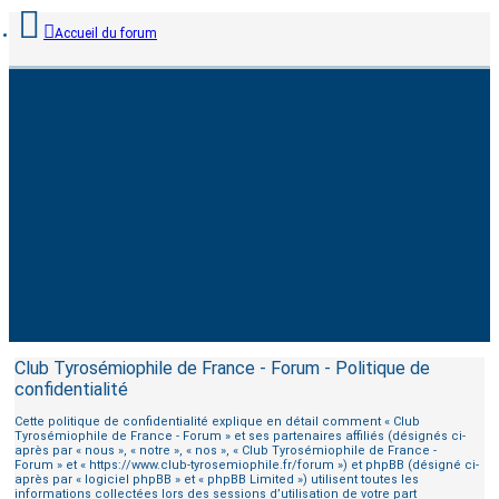
Accueil du forum
Club Tyrosémiophile de France - Forum - Politique de
confidentialité
Cette politique de confidentialité explique en détail comment « Club
Tyrosémiophile de France - Forum » et ses partenaires affiliés (désignés ci-
après par « nous », « notre », « nos », « Club Tyrosémiophile de France -
Forum » et « https://www.club-tyrosemiophile.fr/forum ») et phpBB (désigné ci-
après par « logiciel phpBB » et « phpBB Limited ») utilisent toutes les
informations collectées lors des sessions d’utilisation de votre part