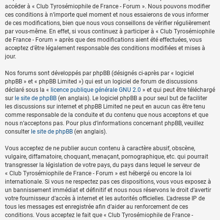
accéder à « Club Tyrosémiophile de France - Forum ». Nous pouvons modifier
ces conditions à n’importe quel moment et nous essaierons de vous informer
de ces modifications, bien que nous vous conseillons de vérifier régulièrement
par vous-même. En effet, si vous continuez à participer à « Club Tyrosémiophile
de France - Forum » après que des modifications aient été effectuées, vous
acceptez d’être légalement responsable des conditions modifiées et mises à
jour.
Nos forums sont développés par phpBB (désignés ci-après par « logiciel
phpBB » et « phpBB Limited ») qui est un logiciel de forum de discussions
déclaré sous la «
licence publique générale GNU 2.0
» et qui peut être téléchargé
sur
le site de phpBB
(en anglais). Le logiciel phpBB a pour seul but de faciliter
les discussions sur internet et phpBB Limited ne peut en aucun cas être tenu
comme responsable de la conduite et du contenu que nous acceptons et que
nous n’acceptons pas. Pour plus d’informations concernant phpBB, veuillez
consulter
le site de phpBB
(en anglais).
Vous acceptez de ne publier aucun contenu à caractère abusif, obscène,
vulgaire, diffamatoire, choquant, menaçant, pornographique, etc. qui pourrait
transgresser la législation de votre pays, du pays dans lequel le serveur de
« Club Tyrosémiophile de France - Forum » est hébergé ou encore la loi
internationale. Si vous ne respectez pas ces dispositions, vous vous exposez à
un bannissement immédiat et définitif et nous nous réservons le droit d’avertir
votre fournisseur d’accès à internet et les autorités officielles. L’adresse IP de
tous les messages est enregistrée afin d’aider au renforcement de ces
conditions. Vous acceptez le fait que « Club Tyrosémiophile de France -