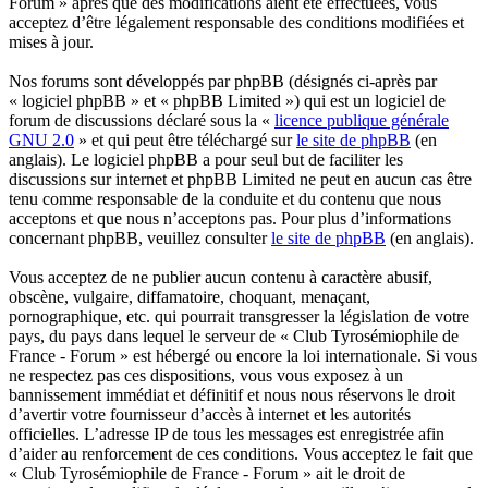
Forum » après que des modifications aient été effectuées, vous
acceptez d’être légalement responsable des conditions modifiées et
mises à jour.
Nos forums sont développés par phpBB (désignés ci-après par
« logiciel phpBB » et « phpBB Limited ») qui est un logiciel de
forum de discussions déclaré sous la «
licence publique générale
GNU 2.0
» et qui peut être téléchargé sur
le site de phpBB
(en
anglais). Le logiciel phpBB a pour seul but de faciliter les
discussions sur internet et phpBB Limited ne peut en aucun cas être
tenu comme responsable de la conduite et du contenu que nous
acceptons et que nous n’acceptons pas. Pour plus d’informations
concernant phpBB, veuillez consulter
le site de phpBB
(en anglais).
Vous acceptez de ne publier aucun contenu à caractère abusif,
obscène, vulgaire, diffamatoire, choquant, menaçant,
pornographique, etc. qui pourrait transgresser la législation de votre
pays, du pays dans lequel le serveur de « Club Tyrosémiophile de
France - Forum » est hébergé ou encore la loi internationale. Si vous
ne respectez pas ces dispositions, vous vous exposez à un
bannissement immédiat et définitif et nous nous réservons le droit
d’avertir votre fournisseur d’accès à internet et les autorités
officielles. L’adresse IP de tous les messages est enregistrée afin
d’aider au renforcement de ces conditions. Vous acceptez le fait que
« Club Tyrosémiophile de France - Forum » ait le droit de