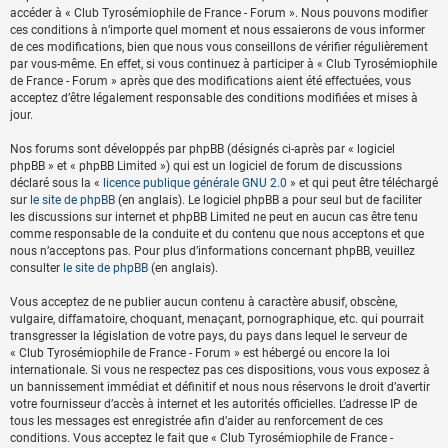
accéder à « Club Tyrosémiophile de France - Forum ». Nous pouvons modifier
ces conditions à n’importe quel moment et nous essaierons de vous informer
de ces modifications, bien que nous vous conseillons de vérifier régulièrement
par vous-même. En effet, si vous continuez à participer à « Club Tyrosémiophile
de France - Forum » après que des modifications aient été effectuées, vous
acceptez d’être légalement responsable des conditions modifiées et mises à
jour.
Nos forums sont développés par phpBB (désignés ci-après par « logiciel
phpBB » et « phpBB Limited ») qui est un logiciel de forum de discussions
déclaré sous la «
licence publique générale GNU 2.0
» et qui peut être téléchargé
sur
le site de phpBB
(en anglais). Le logiciel phpBB a pour seul but de faciliter
les discussions sur internet et phpBB Limited ne peut en aucun cas être tenu
comme responsable de la conduite et du contenu que nous acceptons et que
nous n’acceptons pas. Pour plus d’informations concernant phpBB, veuillez
consulter
le site de phpBB
(en anglais).
Vous acceptez de ne publier aucun contenu à caractère abusif, obscène,
vulgaire, diffamatoire, choquant, menaçant, pornographique, etc. qui pourrait
transgresser la législation de votre pays, du pays dans lequel le serveur de
« Club Tyrosémiophile de France - Forum » est hébergé ou encore la loi
internationale. Si vous ne respectez pas ces dispositions, vous vous exposez à
un bannissement immédiat et définitif et nous nous réservons le droit d’avertir
votre fournisseur d’accès à internet et les autorités officielles. L’adresse IP de
tous les messages est enregistrée afin d’aider au renforcement de ces
conditions. Vous acceptez le fait que « Club Tyrosémiophile de France -