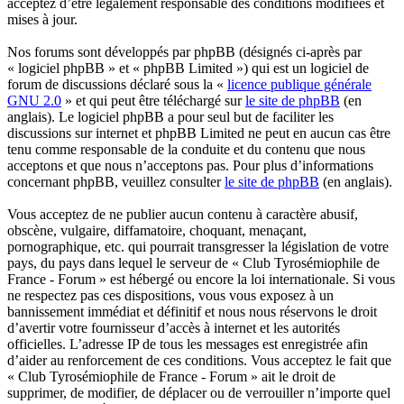
acceptez d’être légalement responsable des conditions modifiées et
mises à jour.
Nos forums sont développés par phpBB (désignés ci-après par
« logiciel phpBB » et « phpBB Limited ») qui est un logiciel de
forum de discussions déclaré sous la «
licence publique générale
GNU 2.0
» et qui peut être téléchargé sur
le site de phpBB
(en
anglais). Le logiciel phpBB a pour seul but de faciliter les
discussions sur internet et phpBB Limited ne peut en aucun cas être
tenu comme responsable de la conduite et du contenu que nous
acceptons et que nous n’acceptons pas. Pour plus d’informations
concernant phpBB, veuillez consulter
le site de phpBB
(en anglais).
Vous acceptez de ne publier aucun contenu à caractère abusif,
obscène, vulgaire, diffamatoire, choquant, menaçant,
pornographique, etc. qui pourrait transgresser la législation de votre
pays, du pays dans lequel le serveur de « Club Tyrosémiophile de
France - Forum » est hébergé ou encore la loi internationale. Si vous
ne respectez pas ces dispositions, vous vous exposez à un
bannissement immédiat et définitif et nous nous réservons le droit
d’avertir votre fournisseur d’accès à internet et les autorités
officielles. L’adresse IP de tous les messages est enregistrée afin
d’aider au renforcement de ces conditions. Vous acceptez le fait que
« Club Tyrosémiophile de France - Forum » ait le droit de
supprimer, de modifier, de déplacer ou de verrouiller n’importe quel