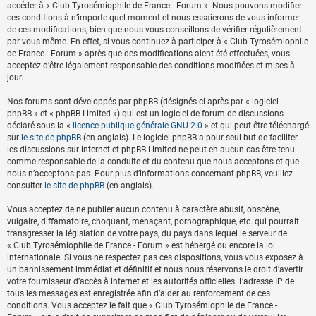
accéder à « Club Tyrosémiophile de France - Forum ». Nous pouvons modifier
ces conditions à n’importe quel moment et nous essaierons de vous informer
de ces modifications, bien que nous vous conseillons de vérifier régulièrement
par vous-même. En effet, si vous continuez à participer à « Club Tyrosémiophile
de France - Forum » après que des modifications aient été effectuées, vous
acceptez d’être légalement responsable des conditions modifiées et mises à
jour.
Nos forums sont développés par phpBB (désignés ci-après par « logiciel
phpBB » et « phpBB Limited ») qui est un logiciel de forum de discussions
déclaré sous la «
licence publique générale GNU 2.0
» et qui peut être téléchargé
sur
le site de phpBB
(en anglais). Le logiciel phpBB a pour seul but de faciliter
les discussions sur internet et phpBB Limited ne peut en aucun cas être tenu
comme responsable de la conduite et du contenu que nous acceptons et que
nous n’acceptons pas. Pour plus d’informations concernant phpBB, veuillez
consulter
le site de phpBB
(en anglais).
Vous acceptez de ne publier aucun contenu à caractère abusif, obscène,
vulgaire, diffamatoire, choquant, menaçant, pornographique, etc. qui pourrait
transgresser la législation de votre pays, du pays dans lequel le serveur de
« Club Tyrosémiophile de France - Forum » est hébergé ou encore la loi
internationale. Si vous ne respectez pas ces dispositions, vous vous exposez à
un bannissement immédiat et définitif et nous nous réservons le droit d’avertir
votre fournisseur d’accès à internet et les autorités officielles. L’adresse IP de
tous les messages est enregistrée afin d’aider au renforcement de ces
conditions. Vous acceptez le fait que « Club Tyrosémiophile de France -