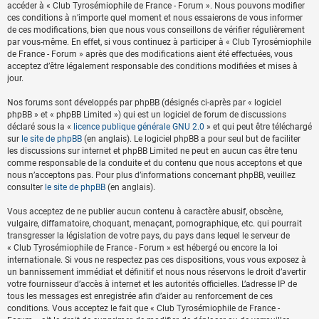
accéder à « Club Tyrosémiophile de France - Forum ». Nous pouvons modifier
ces conditions à n’importe quel moment et nous essaierons de vous informer
de ces modifications, bien que nous vous conseillons de vérifier régulièrement
par vous-même. En effet, si vous continuez à participer à « Club Tyrosémiophile
de France - Forum » après que des modifications aient été effectuées, vous
acceptez d’être légalement responsable des conditions modifiées et mises à
jour.
Nos forums sont développés par phpBB (désignés ci-après par « logiciel
phpBB » et « phpBB Limited ») qui est un logiciel de forum de discussions
déclaré sous la «
licence publique générale GNU 2.0
» et qui peut être téléchargé
sur
le site de phpBB
(en anglais). Le logiciel phpBB a pour seul but de faciliter
les discussions sur internet et phpBB Limited ne peut en aucun cas être tenu
comme responsable de la conduite et du contenu que nous acceptons et que
nous n’acceptons pas. Pour plus d’informations concernant phpBB, veuillez
consulter
le site de phpBB
(en anglais).
Vous acceptez de ne publier aucun contenu à caractère abusif, obscène,
vulgaire, diffamatoire, choquant, menaçant, pornographique, etc. qui pourrait
transgresser la législation de votre pays, du pays dans lequel le serveur de
« Club Tyrosémiophile de France - Forum » est hébergé ou encore la loi
internationale. Si vous ne respectez pas ces dispositions, vous vous exposez à
un bannissement immédiat et définitif et nous nous réservons le droit d’avertir
votre fournisseur d’accès à internet et les autorités officielles. L’adresse IP de
tous les messages est enregistrée afin d’aider au renforcement de ces
conditions. Vous acceptez le fait que « Club Tyrosémiophile de France -