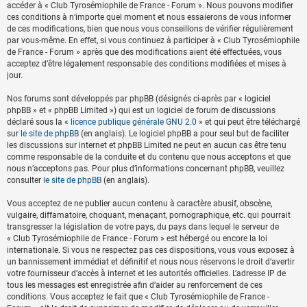
accéder à « Club Tyrosémiophile de France - Forum ». Nous pouvons modifier
ces conditions à n’importe quel moment et nous essaierons de vous informer
de ces modifications, bien que nous vous conseillons de vérifier régulièrement
par vous-même. En effet, si vous continuez à participer à « Club Tyrosémiophile
de France - Forum » après que des modifications aient été effectuées, vous
acceptez d’être légalement responsable des conditions modifiées et mises à
jour.
Nos forums sont développés par phpBB (désignés ci-après par « logiciel
phpBB » et « phpBB Limited ») qui est un logiciel de forum de discussions
déclaré sous la «
licence publique générale GNU 2.0
» et qui peut être téléchargé
sur
le site de phpBB
(en anglais). Le logiciel phpBB a pour seul but de faciliter
les discussions sur internet et phpBB Limited ne peut en aucun cas être tenu
comme responsable de la conduite et du contenu que nous acceptons et que
nous n’acceptons pas. Pour plus d’informations concernant phpBB, veuillez
consulter
le site de phpBB
(en anglais).
Vous acceptez de ne publier aucun contenu à caractère abusif, obscène,
vulgaire, diffamatoire, choquant, menaçant, pornographique, etc. qui pourrait
transgresser la législation de votre pays, du pays dans lequel le serveur de
« Club Tyrosémiophile de France - Forum » est hébergé ou encore la loi
internationale. Si vous ne respectez pas ces dispositions, vous vous exposez à
un bannissement immédiat et définitif et nous nous réservons le droit d’avertir
votre fournisseur d’accès à internet et les autorités officielles. L’adresse IP de
tous les messages est enregistrée afin d’aider au renforcement de ces
conditions. Vous acceptez le fait que « Club Tyrosémiophile de France -