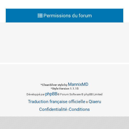
Permissions du forum
MannixMD
*
CleanSilver style by
*
Style Version 1.1.15
phpBB
Développé par
® Forum Software © phpBB Limited
Traduction française officielle
Qiaeru
©
Confidentialité
Conditions
|