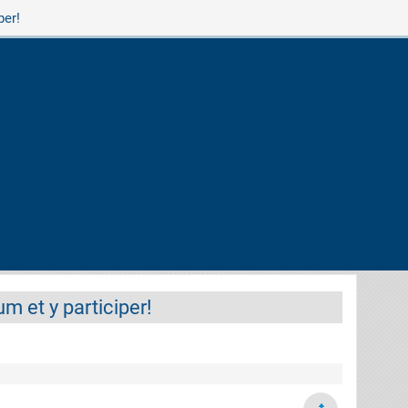
per!
m et y participer!