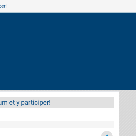
per!
m et y participer!