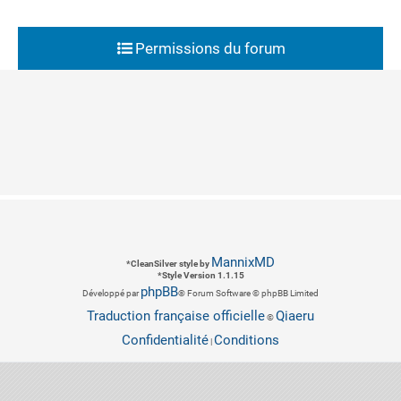
Permissions du forum
MannixMD
*
CleanSilver style by
*
Style Version 1.1.15
phpBB
Développé par
® Forum Software © phpBB Limited
Traduction française officielle
Qiaeru
©
Confidentialité
Conditions
|