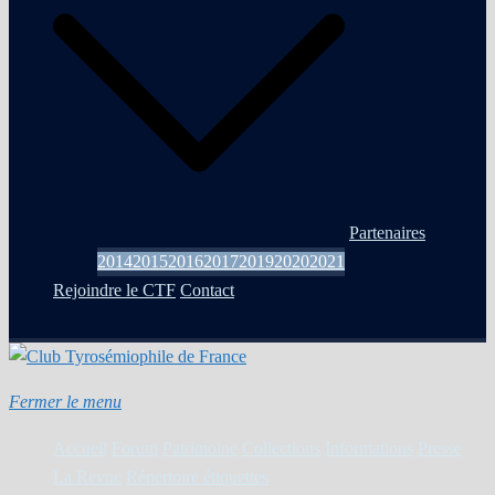
Partenaires
2014
2015
2016
2017
2019
2020
2021
Rejoindre le CTF
Contact
Fermer le menu
Accueil
Forum
Patrimoine
Collections
Informations
Presse
La Revue
Répertoire étiquettes