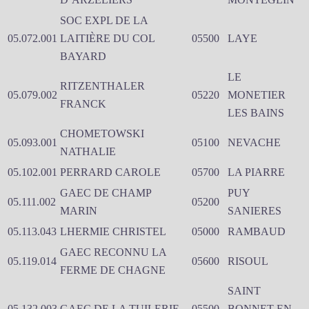
SOC EXPL DE LA
05.072.001
LAITIÈRE DU COL
05500
LAYE
BAYARD
LE
RITZENTHALER
05.079.002
05220
MONETIER
FRANCK
LES BAINS
CHOMETOWSKI
05.093.001
05100
NEVACHE
NATHALIE
05.102.001
PERRARD CAROLE
05700
LA PIARRE
GAEC DE CHAMP
PUY
05.111.002
05200
MARIN
SANIERES
05.113.043
LHERMIE CHRISTEL
05000
RAMBAUD
GAEC RECONNU LA
05.119.014
05600
RISOUL
FERME DE CHAGNE
SAINT
05.132.003
GAEC DE LA TUILERIE
05500
BONNET EN