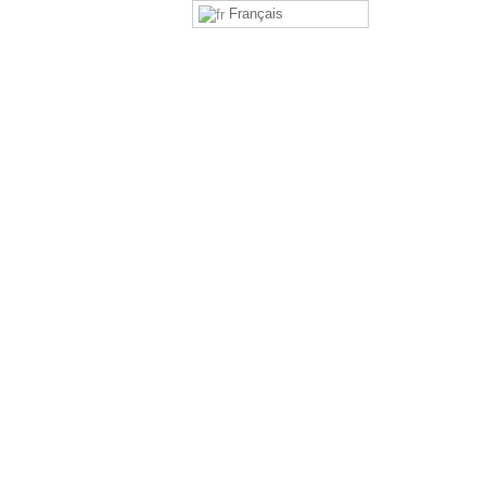
Français
ives
Partenaires
Rejoindre le CTF
Contact
magers du