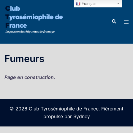
Aller
Français
au
contenu
Recherche
Ouvr
le
men
Fumeurs
Page en construction.
© 2026 Club Tyrosémiophile de France. Fièrement
propulsé par
Sydney