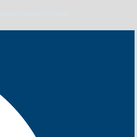
artenaires
Rejoindre le CTF
Contact